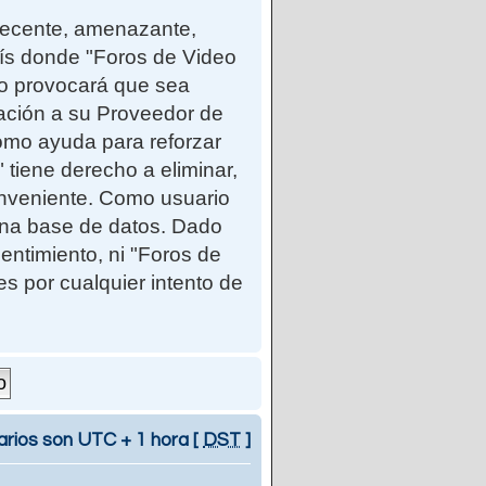
ndecente, amenazante,
país donde "Foros de Video
so provocará que sea
cación a su Proveedor de
como ayuda para reforzar
iene derecho a eliminar,
onveniente. Como usuario
una base de datos. Dado
entimiento, ni "Foros de
 por cualquier intento de
arios son UTC + 1 hora [
DST
]