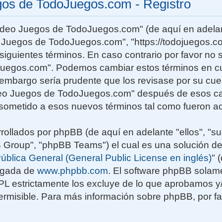
gos de TodoJuegos.com - Registro
Video Juegos de TodoJuegos.com" (de aquí en adelan
o Juegos de TodoJuegos.com", "https://todojuegos.co
siguientes términos. En caso contrario por favor no s
uegos.com". Podemos cambiar estos términos en c
n embargo sería prudente que los revisase por su cu
deo Juegos de TodoJuegos.com" después de esos ca
sometido a esos nuevos términos tal como fueron ac
rollados por phpBB (de aquí en adelante "ellos", "su
roup", "phpBB Teams") el cual es una solución de
ública General (General Public License en inglés)
" 
rgada de
www.phpbb.com
. El software phpBB solame
GPL estrictamente los excluye de lo que aprobamos
rmisible. Para más información sobre phpBB, por fav