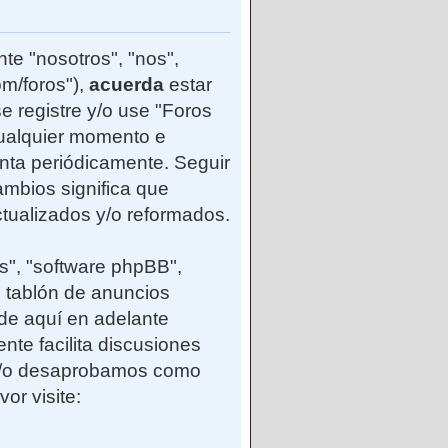
te "nosotros", "nos",
m/foros"),
acuerda
estar
e registre y/o use "Foros
ualquier momento e
enta periódicamente. Seguir
mbios significa que
tualizados y/o reformados.
s", "software phpBB",
 tablón de anuncios
(de aquí en adelante
nte facilita discusiones
 y/o desaprobamos como
or visite: