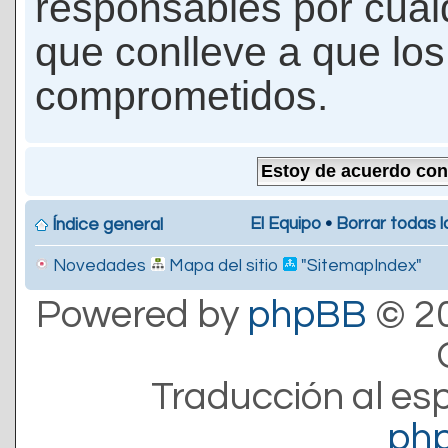
responsables por cualq
que conlleve a que lo
comprometidos.
El Equipo
•
Borrar todas l
Índice general
Novedades
Mapa del sitio
"SitemapIndex"
Powered by
phpBB
© 20
Traducción al es
ph