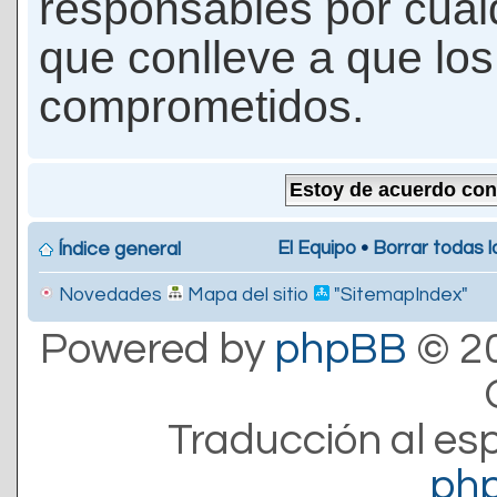
responsables por cualq
que conlleve a que lo
comprometidos.
El Equipo
•
Borrar todas l
Índice general
Novedades
Mapa del sitio
"SitemapIndex"
Powered by
phpBB
© 20
Traducción al es
ph