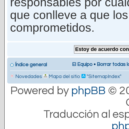
responsables por cualq
que conlleve a que lo
comprometidos.
El Equipo
•
Borrar todas l
Índice general
Novedades
Mapa del sitio
"SitemapIndex"
Powered by
phpBB
© 20
Traducción al es
ph