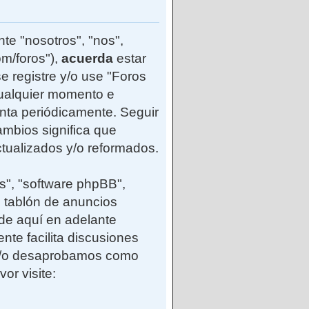
te "nosotros", "nos",
m/foros"),
acuerda
estar
e registre y/o use "Foros
ualquier momento e
enta periódicamente. Seguir
mbios significa que
tualizados y/o reformados.
s", "software phpBB",
 tablón de anuncios
(de aquí en adelante
nte facilita discusiones
 y/o desaprobamos como
or visite: