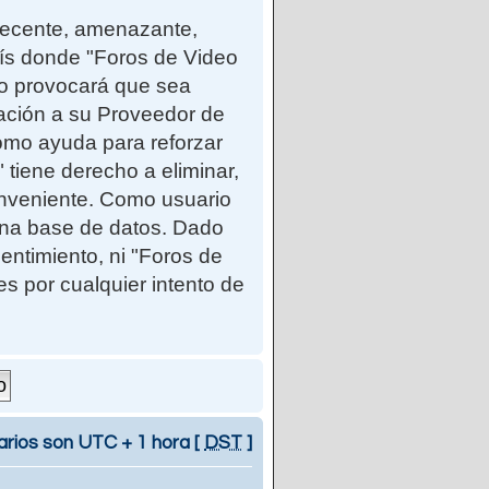
ndecente, amenazante,
país donde "Foros de Video
so provocará que sea
cación a su Proveedor de
como ayuda para reforzar
iene derecho a eliminar,
onveniente. Como usuario
una base de datos. Dado
entimiento, ni "Foros de
 por cualquier intento de
arios son UTC + 1 hora [
DST
]