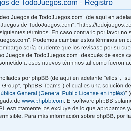
gos de TodoJuegos.com - Registro
Video Juegos de TodoJuegos.com" (de aquí en adelan
o Juegos de TodoJuegos.com", "https://todojuegos.co
siguientes términos. En caso contrario por favor no s
uegos.com". Podemos cambiar estos términos en c
n embargo sería prudente que los revisase por su cu
deo Juegos de TodoJuegos.com" después de esos ca
sometido a esos nuevos términos tal como fueron ac
rollados por phpBB (de aquí en adelante "ellos", "su
roup", "phpBB Teams") el cual es una solución de
ública General (General Public License en inglés)
" 
rgada de
www.phpbb.com
. El software phpBB solame
GPL estrictamente los excluye de lo que aprobamos
rmisible. Para más información sobre phpBB, por fav