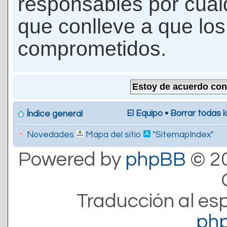
responsables por cualq
que conlleve a que lo
comprometidos.
El Equipo
•
Borrar todas l
Índice general
Novedades
Mapa del sitio
"SitemapIndex"
Powered by
phpBB
© 20
Traducción al es
ph