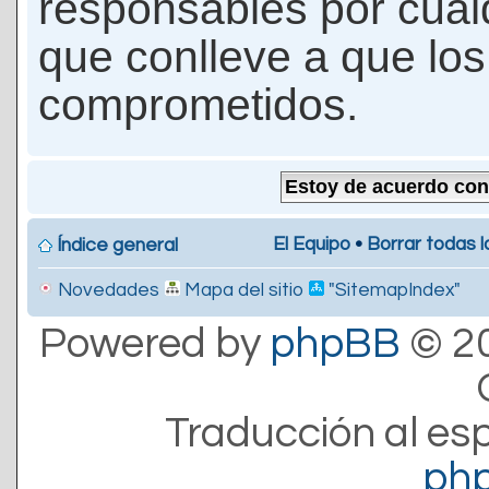
responsables por cualq
que conlleve a que lo
comprometidos.
El Equipo
•
Borrar todas l
Índice general
Novedades
Mapa del sitio
"SitemapIndex"
Powered by
phpBB
© 20
Traducción al es
ph