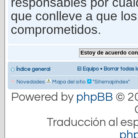
responsables por cualq
que conlleve a que lo
comprometidos.
El Equipo
•
Borrar todas l
Índice general
Novedades
Mapa del sitio
"SitemapIndex"
Powered by
phpBB
© 20
Traducción al es
ph