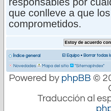
responsables por cualq
que conlleve a que lo
comprometidos.
El Equipo
•
Borrar todas l
Índice general
Novedades
Mapa del sitio
"SitemapIndex"
Powered by
phpBB
© 20
Traducción al es
ph