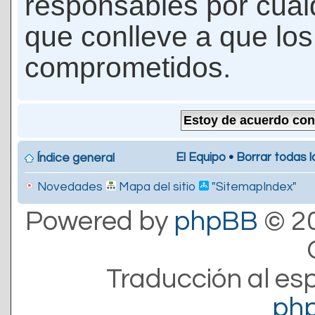
responsables por cualq
que conlleve a que lo
comprometidos.
El Equipo
•
Borrar todas l
Índice general
Novedades
Mapa del sitio
"SitemapIndex"
Powered by
phpBB
© 20
Traducción al es
ph