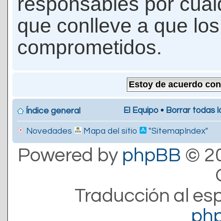
responsables por cualq
que conlleve a que lo
comprometidos.
El Equipo
•
Borrar todas l
Índice general
Novedades
Mapa del sitio
"SitemapIndex"
Powered by
phpBB
© 20
Traducción al es
ph