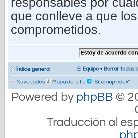
responsables por cualq
que conlleve a que lo
comprometidos.
El Equipo
•
Borrar todas l
Índice general
Novedades
Mapa del sitio
"SitemapIndex"
Powered by
phpBB
© 20
Traducción al es
ph