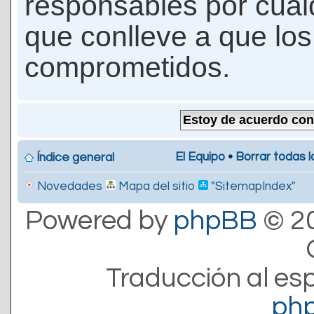
responsables por cualq
que conlleve a que lo
comprometidos.
El Equipo
•
Borrar todas l
Índice general
Novedades
Mapa del sitio
"SitemapIndex"
Powered by
phpBB
© 20
Traducción al es
ph