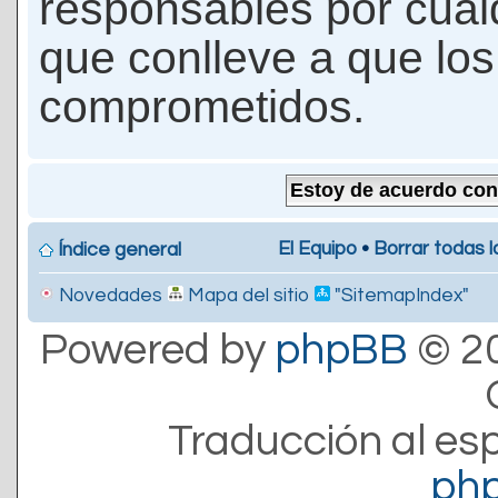
responsables por cualq
que conlleve a que lo
comprometidos.
El Equipo
•
Borrar todas l
Índice general
Novedades
Mapa del sitio
"SitemapIndex"
Powered by
phpBB
© 20
Traducción al es
ph