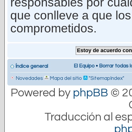
responsables por cualq
que conlleve a que lo
comprometidos.
El Equipo
•
Borrar todas l
Índice general
Novedades
Mapa del sitio
"SitemapIndex"
Powered by
phpBB
© 20
Traducción al es
ph