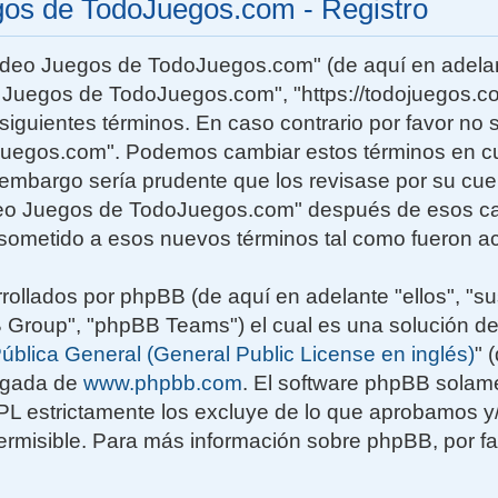
gos de TodoJuegos.com - Registro
Video Juegos de TodoJuegos.com" (de aquí en adelan
o Juegos de TodoJuegos.com", "https://todojuegos.co
siguientes términos. En caso contrario por favor no s
uegos.com". Podemos cambiar estos términos en c
n embargo sería prudente que los revisase por su cu
deo Juegos de TodoJuegos.com" después de esos ca
sometido a esos nuevos términos tal como fueron ac
rollados por phpBB (de aquí en adelante "ellos", "su
roup", "phpBB Teams") el cual es una solución de
ública General (General Public License en inglés)
" 
rgada de
www.phpbb.com
. El software phpBB solame
GPL estrictamente los excluye de lo que aprobamos
rmisible. Para más información sobre phpBB, por fav