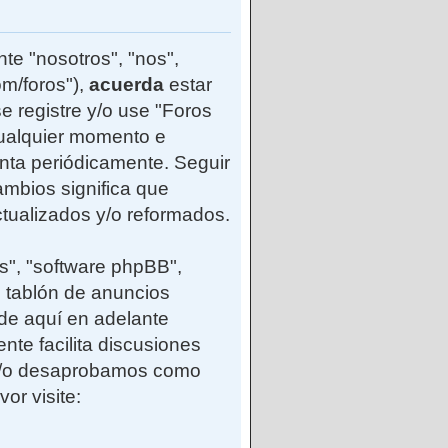
te "nosotros", "nos",
m/foros"),
acuerda
estar
e registre y/o use "Foros
ualquier momento e
enta periódicamente. Seguir
mbios significa que
tualizados y/o reformados.
s", "software phpBB",
 tablón de anuncios
(de aquí en adelante
nte facilita discusiones
 y/o desaprobamos como
or visite: