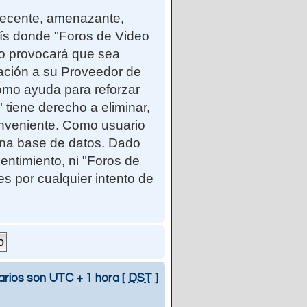
ndecente, amenazante,
país donde "Foros de Video
so provocará que sea
cación a su Proveedor de
como ayuda para reforzar
iene derecho a eliminar,
onveniente. Como usuario
una base de datos. Dado
entimiento, ni "Foros de
 por cualquier intento de
arios son UTC + 1 hora [
DST
]