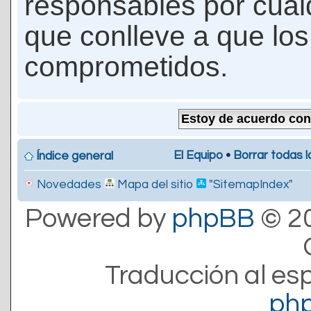
responsables por cualq
que conlleve a que lo
comprometidos.
El Equipo
•
Borrar todas l
Índice general
Novedades
Mapa del sitio
"SitemapIndex"
Powered by
phpBB
© 20
Traducción al es
ph