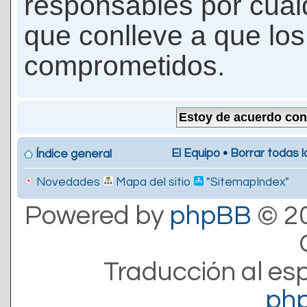
responsables por cualq
que conlleve a que lo
comprometidos.
El Equipo
•
Borrar todas l
Índice general
Novedades
Mapa del sitio
"SitemapIndex"
Powered by
phpBB
© 20
Traducción al es
ph