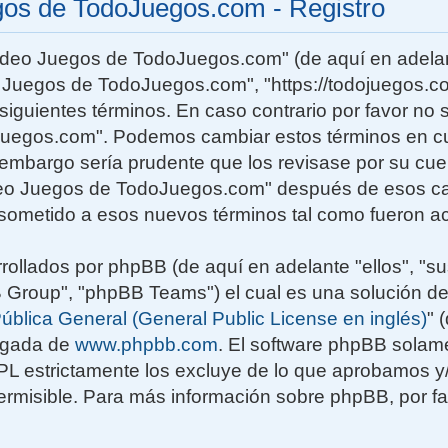
gos de TodoJuegos.com - Registro
Video Juegos de TodoJuegos.com" (de aquí en adelan
o Juegos de TodoJuegos.com", "https://todojuegos.co
siguientes términos. En caso contrario por favor no s
uegos.com". Podemos cambiar estos términos en c
n embargo sería prudente que los revisase por su cu
deo Juegos de TodoJuegos.com" después de esos ca
sometido a esos nuevos términos tal como fueron ac
rollados por phpBB (de aquí en adelante "ellos", "su
roup", "phpBB Teams") el cual es una solución de
ública General (General Public License en inglés)
" 
rgada de
www.phpbb.com
. El software phpBB solame
GPL estrictamente los excluye de lo que aprobamos
rmisible. Para más información sobre phpBB, por fav