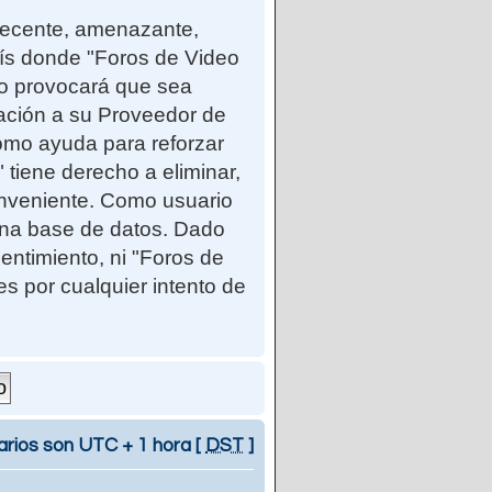
ndecente, amenazante,
país donde "Foros de Video
so provocará que sea
cación a su Proveedor de
como ayuda para reforzar
iene derecho a eliminar,
onveniente. Como usuario
una base de datos. Dado
entimiento, ni "Foros de
 por cualquier intento de
arios son UTC + 1 hora [
DST
]