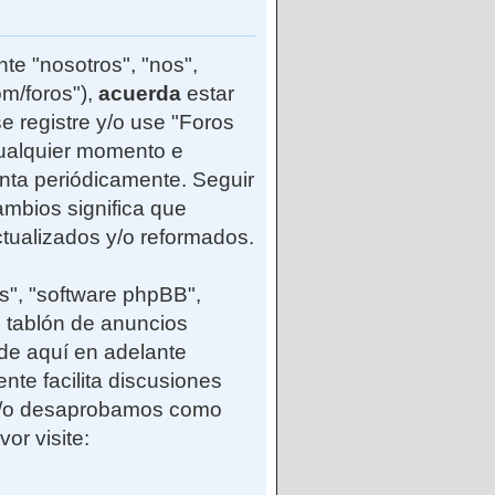
te "nosotros", "nos",
m/foros"),
acuerda
estar
e registre y/o use "Foros
ualquier momento e
enta periódicamente. Seguir
mbios significa que
tualizados y/o reformados.
s", "software phpBB",
 tablón de anuncios
(de aquí en adelante
nte facilita discusiones
 y/o desaprobamos como
or visite: