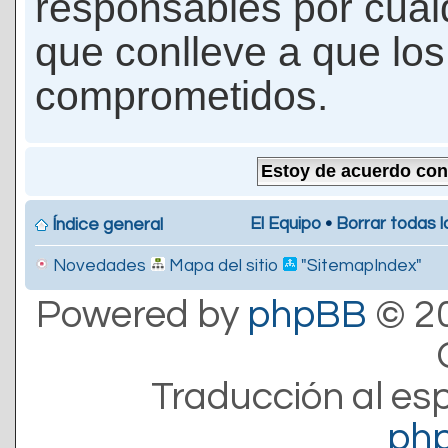
responsables por cualq
que conlleve a que lo
comprometidos.
El Equipo
•
Borrar todas l
Índice general
Novedades
Mapa del sitio
"SitemapIndex"
Powered by
phpBB
© 20
Traducción al es
ph