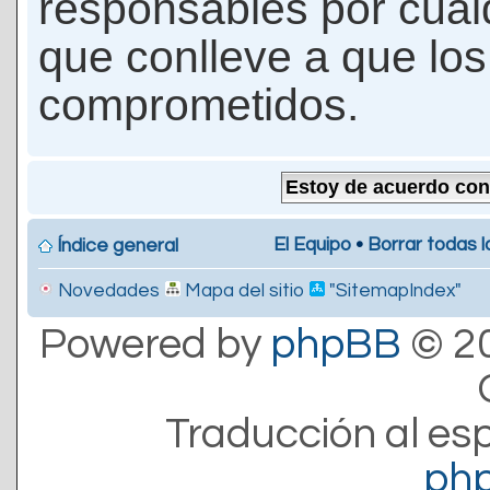
responsables por cualq
que conlleve a que lo
comprometidos.
El Equipo
•
Borrar todas l
Índice general
Novedades
Mapa del sitio
"SitemapIndex"
Powered by
phpBB
© 20
Traducción al es
ph