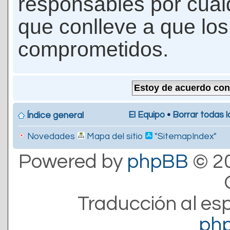
responsables por cualq
que conlleve a que lo
comprometidos.
El Equipo
•
Borrar todas l
Índice general
Novedades
Mapa del sitio
"SitemapIndex"
Powered by
phpBB
© 20
Traducción al es
ph