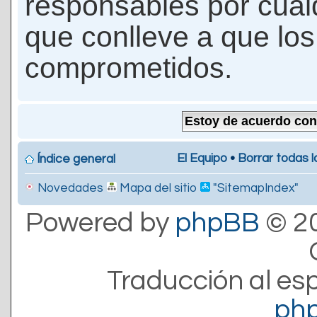
responsables por cualq
que conlleve a que lo
comprometidos.
El Equipo
•
Borrar todas l
Índice general
Novedades
Mapa del sitio
"SitemapIndex"
Powered by
phpBB
© 20
Traducción al es
ph