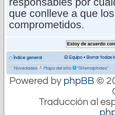
responsables por cualq
que conlleve a que lo
comprometidos.
El Equipo
•
Borrar todas l
Índice general
Novedades
Mapa del sitio
"SitemapIndex"
Powered by
phpBB
© 20
Traducción al es
ph