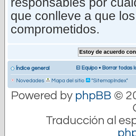
responsables por cualq
que conlleve a que lo
comprometidos.
El Equipo
•
Borrar todas l
Índice general
Novedades
Mapa del sitio
"SitemapIndex"
Powered by
phpBB
© 20
Traducción al es
ph