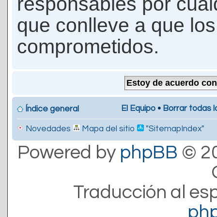
responsables por cualq
que conlleve a que lo
comprometidos.
El Equipo
•
Borrar todas l
Índice general
Novedades
Mapa del sitio
"SitemapIndex"
Powered by
phpBB
© 20
Traducción al es
ph