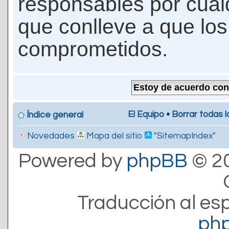
responsables por cualq
que conlleve a que lo
comprometidos.
El Equipo
•
Borrar todas l
Índice general
Novedades
Mapa del sitio
"SitemapIndex"
Powered by
phpBB
© 20
Traducción al es
ph