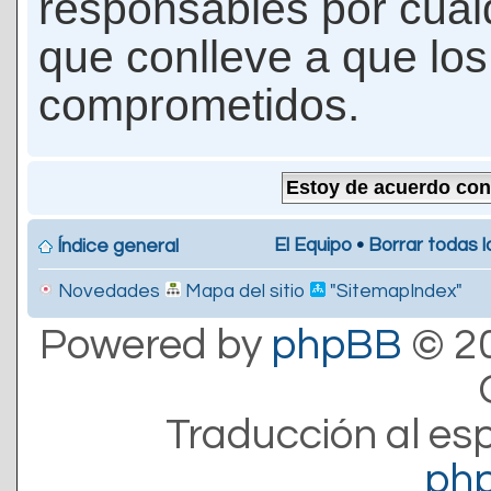
responsables por cualq
que conlleve a que lo
comprometidos.
El Equipo
•
Borrar todas l
Índice general
Novedades
Mapa del sitio
"SitemapIndex"
Powered by
phpBB
© 20
Traducción al es
ph