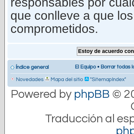
responsables por cualq
que conlleve a que lo
comprometidos.
El Equipo
•
Borrar todas l
Índice general
Novedades
Mapa del sitio
"SitemapIndex"
Powered by
phpBB
© 20
Traducción al es
ph