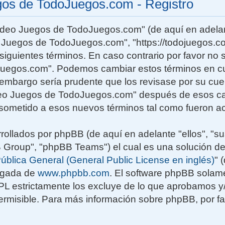
gos de TodoJuegos.com - Registro
Video Juegos de TodoJuegos.com" (de aquí en adelan
o Juegos de TodoJuegos.com", "https://todojuegos.co
siguientes términos. En caso contrario por favor no s
uegos.com". Podemos cambiar estos términos en c
n embargo sería prudente que los revisase por su cu
deo Juegos de TodoJuegos.com" después de esos ca
sometido a esos nuevos términos tal como fueron ac
rollados por phpBB (de aquí en adelante "ellos", "su
roup", "phpBB Teams") el cual es una solución de
ública General (General Public License en inglés)
" 
rgada de
www.phpbb.com
. El software phpBB solame
GPL estrictamente los excluye de lo que aprobamos
rmisible. Para más información sobre phpBB, por fav