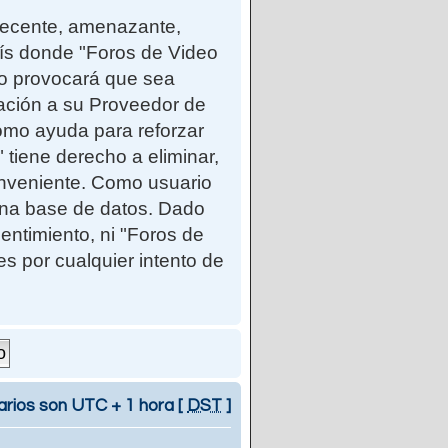
ndecente, amenazante,
país donde "Foros de Video
so provocará que sea
cación a su Proveedor de
como ayuda para reforzar
iene derecho a eliminar,
onveniente. Como usuario
una base de datos. Dado
entimiento, ni "Foros de
 por cualquier intento de
arios son UTC + 1 hora [
DST
]