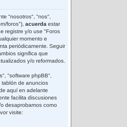
te "nosotros", "nos",
m/foros"),
acuerda
estar
e registre y/o use "Foros
ualquier momento e
enta periódicamente. Seguir
mbios significa que
tualizados y/o reformados.
s", "software phpBB",
 tablón de anuncios
(de aquí en adelante
nte facilita discusiones
 y/o desaprobamos como
or visite: