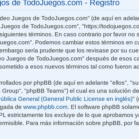
gos de TodoJuegos.com - Registro
Video Juegos de TodoJuegos.com" (de aquí en adelan
o Juegos de TodoJuegos.com", "https://todojuegos.co
siguientes términos. En caso contrario por favor no s
uegos.com". Podemos cambiar estos términos en c
n embargo sería prudente que los revisase por su cu
deo Juegos de TodoJuegos.com" después de esos ca
sometido a esos nuevos términos tal como fueron ac
rollados por phpBB (de aquí en adelante "ellos", "su
roup", "phpBB Teams") el cual es una solución de
ública General (General Public License en inglés)
" 
rgada de
www.phpbb.com
. El software phpBB solame
GPL estrictamente los excluye de lo que aprobamos
rmisible. Para más información sobre phpBB, por fav