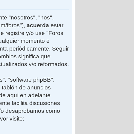
te "nosotros", "nos",
m/foros"),
acuerda
estar
e registre y/o use "Foros
ualquier momento e
enta periódicamente. Seguir
mbios significa que
tualizados y/o reformados.
s", "software phpBB",
 tablón de anuncios
(de aquí en adelante
nte facilita discusiones
 y/o desaprobamos como
or visite: