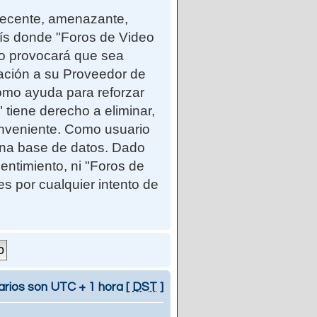
ndecente, amenazante,
país donde "Foros de Video
so provocará que sea
cación a su Proveedor de
como ayuda para reforzar
iene derecho a eliminar,
onveniente. Como usuario
una base de datos. Dado
entimiento, ni "Foros de
 por cualquier intento de
arios son UTC + 1 hora [
DST
]