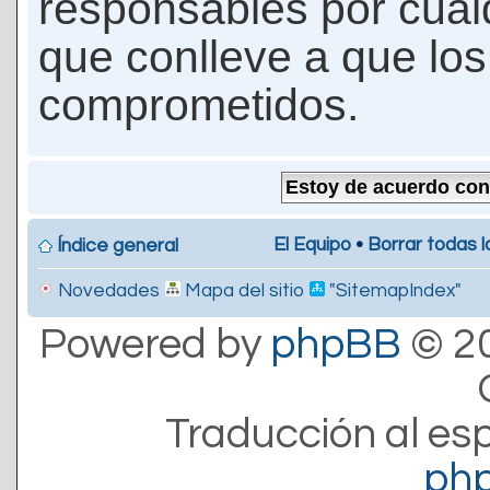
responsables por cualq
que conlleve a que lo
comprometidos.
El Equipo
•
Borrar todas l
Índice general
Novedades
Mapa del sitio
"SitemapIndex"
Powered by
phpBB
© 20
Traducción al es
ph