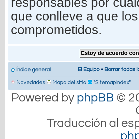
responsables por cualq
que conlleve a que lo
comprometidos.
El Equipo
•
Borrar todas l
Índice general
Novedades
Mapa del sitio
"SitemapIndex"
Powered by
phpBB
© 20
Traducción al es
ph