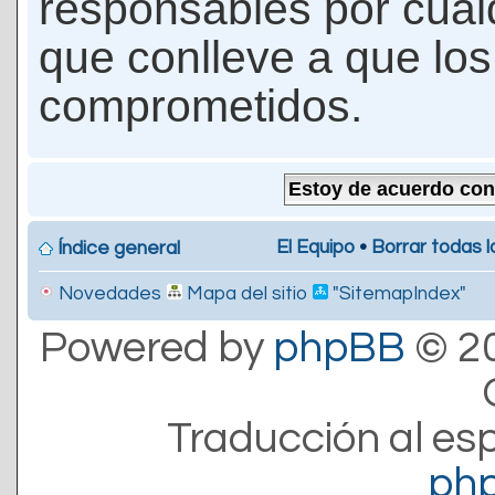
responsables por cualq
que conlleve a que lo
comprometidos.
El Equipo
•
Borrar todas l
Índice general
Novedades
Mapa del sitio
"SitemapIndex"
Powered by
phpBB
© 20
Traducción al es
ph