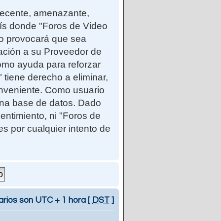
ndecente, amenazante,
país donde "Foros de Video
so provocará que sea
cación a su Proveedor de
como ayuda para reforzar
iene derecho a eliminar,
onveniente. Como usuario
una base de datos. Dado
entimiento, ni "Foros de
 por cualquier intento de
arios son UTC + 1 hora [
DST
]