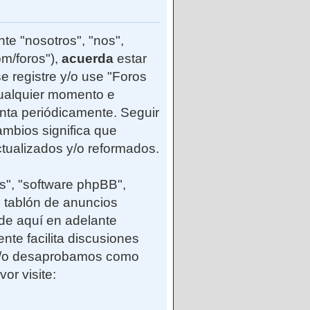
te "nosotros", "nos",
m/foros"),
acuerda
estar
e registre y/o use "Foros
ualquier momento e
enta periódicamente. Seguir
mbios significa que
tualizados y/o reformados.
s", "software phpBB",
 tablón de anuncios
(de aquí en adelante
nte facilita discusiones
 y/o desaprobamos como
or visite: