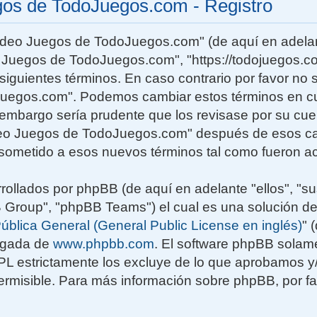
gos de TodoJuegos.com - Registro
Video Juegos de TodoJuegos.com" (de aquí en adelan
o Juegos de TodoJuegos.com", "https://todojuegos.co
siguientes términos. En caso contrario por favor no s
uegos.com". Podemos cambiar estos términos en c
n embargo sería prudente que los revisase por su cu
deo Juegos de TodoJuegos.com" después de esos ca
sometido a esos nuevos términos tal como fueron ac
rollados por phpBB (de aquí en adelante "ellos", "su
roup", "phpBB Teams") el cual es una solución de
ública General (General Public License en inglés)
" 
rgada de
www.phpbb.com
. El software phpBB solame
GPL estrictamente los excluye de lo que aprobamos
rmisible. Para más información sobre phpBB, por fav