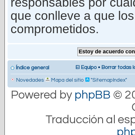
responsables por cualq
que conlleve a que lo
comprometidos.
El Equipo
•
Borrar todas l
Índice general
Novedades
Mapa del sitio
"SitemapIndex"
Powered by
phpBB
© 20
Traducción al es
ph