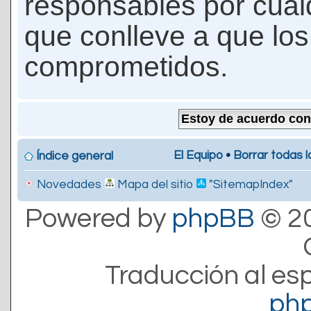
responsables por cualq
que conlleve a que lo
comprometidos.
El Equipo
•
Borrar todas l
Índice general
Novedades
Mapa del sitio
"SitemapIndex"
Powered by
phpBB
© 20
Traducción al es
ph