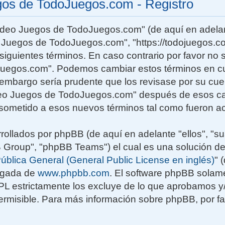
gos de TodoJuegos.com - Registro
Video Juegos de TodoJuegos.com" (de aquí en adelan
o Juegos de TodoJuegos.com", "https://todojuegos.co
siguientes términos. En caso contrario por favor no s
uegos.com". Podemos cambiar estos términos en c
n embargo sería prudente que los revisase por su cu
deo Juegos de TodoJuegos.com" después de esos ca
sometido a esos nuevos términos tal como fueron ac
rollados por phpBB (de aquí en adelante "ellos", "su
roup", "phpBB Teams") el cual es una solución de
ública General (General Public License en inglés)
" 
rgada de
www.phpbb.com
. El software phpBB solame
GPL estrictamente los excluye de lo que aprobamos
rmisible. Para más información sobre phpBB, por fav