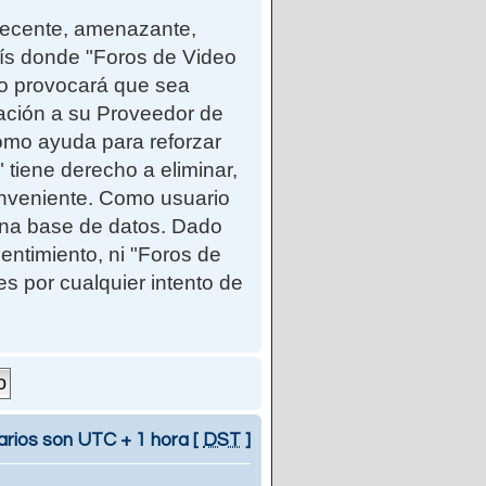
ndecente, amenazante,
país donde "Foros de Video
so provocará que sea
cación a su Proveedor de
como ayuda para reforzar
iene derecho a eliminar,
onveniente. Como usuario
una base de datos. Dado
entimiento, ni "Foros de
 por cualquier intento de
arios son UTC + 1 hora [
DST
]