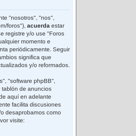
te "nosotros", "nos",
m/foros"),
acuerda
estar
e registre y/o use "Foros
ualquier momento e
enta periódicamente. Seguir
mbios significa que
tualizados y/o reformados.
s", "software phpBB",
 tablón de anuncios
(de aquí en adelante
nte facilita discusiones
 y/o desaprobamos como
or visite: