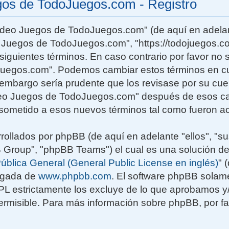
gos de TodoJuegos.com - Registro
Video Juegos de TodoJuegos.com" (de aquí en adelan
o Juegos de TodoJuegos.com", "https://todojuegos.co
siguientes términos. En caso contrario por favor no s
uegos.com". Podemos cambiar estos términos en c
n embargo sería prudente que los revisase por su cu
deo Juegos de TodoJuegos.com" después de esos ca
sometido a esos nuevos términos tal como fueron ac
rollados por phpBB (de aquí en adelante "ellos", "su
roup", "phpBB Teams") el cual es una solución de
ública General (General Public License en inglés)
" 
rgada de
www.phpbb.com
. El software phpBB solame
GPL estrictamente los excluye de lo que aprobamos
rmisible. Para más información sobre phpBB, por fav