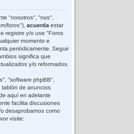
te "nosotros", "nos",
m/foros"),
acuerda
estar
e registre y/o use "Foros
ualquier momento e
enta periódicamente. Seguir
mbios significa que
tualizados y/o reformados.
s", "software phpBB",
 tablón de anuncios
(de aquí en adelante
nte facilita discusiones
 y/o desaprobamos como
or visite: