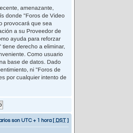
ndecente, amenazante,
país donde "Foros de Video
so provocará que sea
cación a su Proveedor de
como ayuda para reforzar
iene derecho a eliminar,
onveniente. Como usuario
una base de datos. Dado
entimiento, ni "Foros de
 por cualquier intento de
arios son UTC + 1 hora [
DST
]