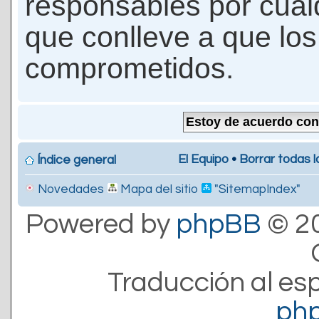
responsables por cualq
que conlleve a que lo
comprometidos.
El Equipo
•
Borrar todas l
Índice general
Novedades
Mapa del sitio
"SitemapIndex"
Powered by
phpBB
© 20
Traducción al es
ph