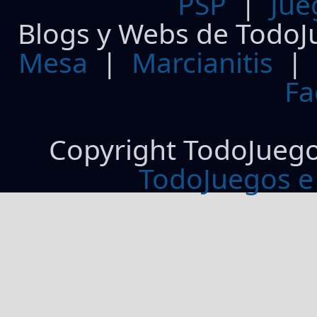
PSP
|
Jue
Blogs y Webs de TodoJ
Mesa
|
Marcianitis
|
Fa
Copyright TodoJueg
TodoJuegos e