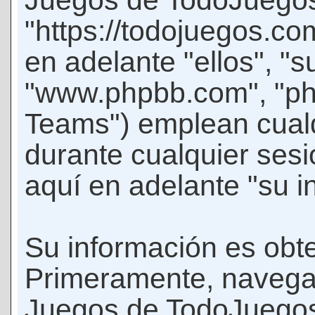
Juegos de TodoJuego
"https://todojuegos.co
en adelante "ellos", "
"www.phpbb.com", "p
Teams") emplean cualq
durante cualquier sesi
aquí en adelante "su i
Su información es obte
Primeramente, navegar
Juegos de TodoJuegos