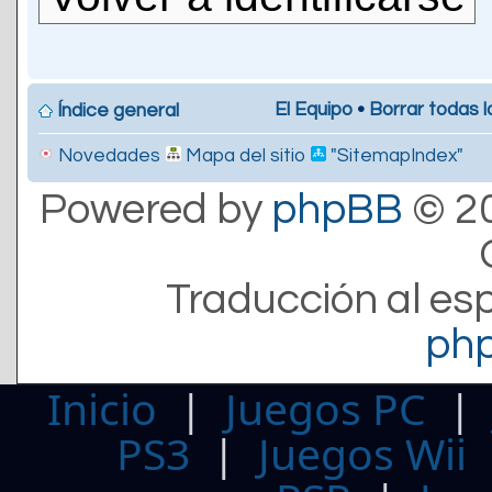
El Equipo
•
Borrar todas l
Índice general
Novedades
Mapa del sitio
"SitemapIndex"
Powered by
phpBB
© 20
Traducción al es
ph
Inicio
|
Juegos PC
PS3
|
Juegos Wii