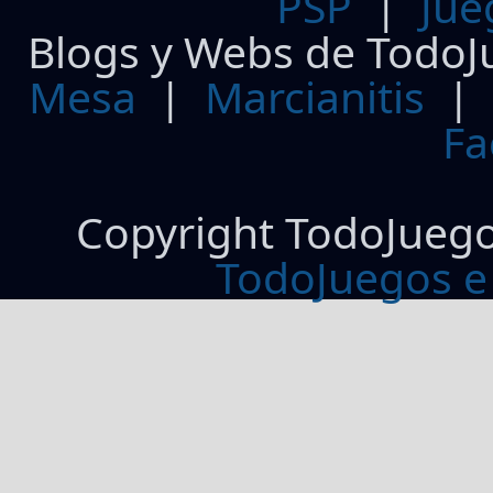
PSP
|
Jue
Blogs y Webs de TodoJ
Mesa
|
Marcianitis
|
Fa
Copyright TodoJueg
TodoJuegos e