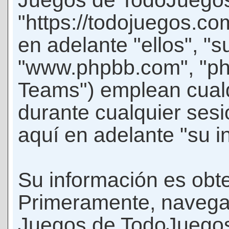
Juegos de TodoJuego
"https://todojuegos.co
en adelante "ellos", "
"www.phpbb.com", "p
Teams") emplean cualq
durante cualquier sesi
aquí en adelante "su i
Su información es obte
Primeramente, navegar
Juegos de TodoJuegos