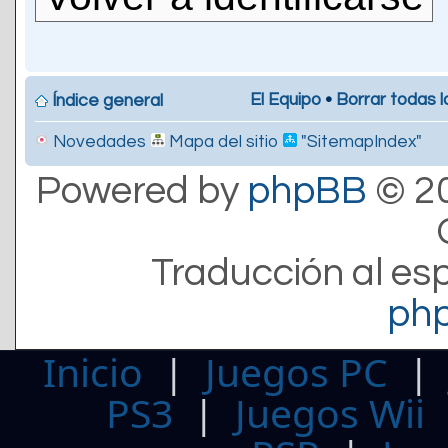
El Equipo
•
Borrar todas l
Índice general
Novedades
Mapa del sitio
"SitemapIndex"
Powered by
phpBB
© 20
Traducción al es
ph
Inicio
|
Juegos PC
PS3
|
Juegos Wii