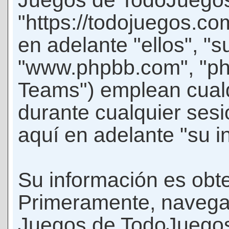
Juegos de TodoJuego
"https://todojuegos.co
en adelante "ellos", "
"www.phpbb.com", "p
Teams") emplean cualq
durante cualquier sesi
aquí en adelante "su i
Su información es obte
Primeramente, navegar
Juegos de TodoJuegos