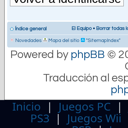
El Equipo
•
Borrar todas l
Índice general
Novedades
Mapa del sitio
"SitemapIndex"
Powered by
phpBB
© 20
Traducción al es
ph
Inicio
|
Juegos PC
PS3
|
Juegos Wii