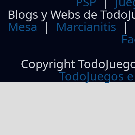
PSP
|
Jue
Blogs y Webs de TodoJ
Mesa
|
Marcianitis
|
Fa
Copyright TodoJueg
TodoJuegos e