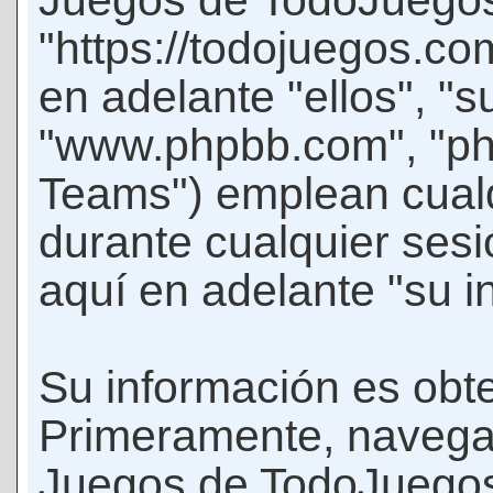
Juegos de TodoJuego
"https://todojuegos.co
en adelante "ellos", "
"www.phpbb.com", "p
Teams") emplean cualq
durante cualquier sesi
aquí en adelante "su i
Su información es obte
Primeramente, navegar
Juegos de TodoJuegos