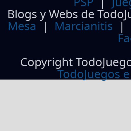
PSP
|
Jue
Blogs y Webs de TodoJ
Mesa
|
Marcianitis
|
Fa
Copyright TodoJueg
TodoJuegos e