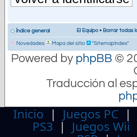
El Equipo
•
Borrar todas l
Índice general
Novedades
Mapa del sitio
"SitemapIndex"
Powered by
phpBB
© 20
Traducción al es
ph
Inicio
|
Juegos PC
PS3
|
Juegos Wii