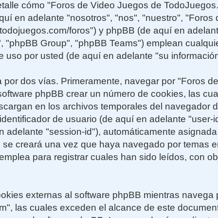
 detalle cómo "Foros de Video Juegos de TodoJuegos
uí en adelante "nosotros", "nos", "nuestro", "Foros
todojuegos.com/foros") y phpBB (de aquí en adelante 
 "phpBB Group", "phpBB Teams") emplean cualquier
e uso por usted (de aquí en adelante "su información
a por dos vías. Primeramente, navegar por "Foros d
software phpBB crear un número de cookies, las cu
escargan en los archivos temporales del navegador 
dentificador de usuario (de aquí en adelante "user-id
 adelante "session-id"), automáticamente asignada 
e se creará una vez que haya navegado por temas e
plea para registrar cuales han sido leídos, con obj
kies externas al software phpBB mientras navega 
", las cuales exceden el alcance de este documen