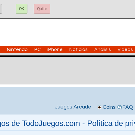
OK
Quitar
n
Nintendo
PC
iPhone
Noticias
Análisis
Vídeos
Juegos Arcade
Coins
FAQ
os de TodoJuegos.com - Política de pr