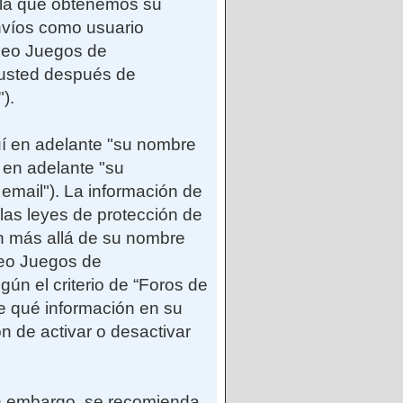
e la que obtenemos su
envíos como usuario
ideo Juegos de
 usted después de
).
uí en adelante "su nombre
 en adelante "su
 email"). La información de
as leyes de protección de
ón más allá de su nombre
deo Juegos de
ún el criterio de “Foros de
e qué información en su
n de activar o desactivar
Sin embargo, se recomienda