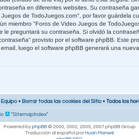
ntraseña en diferentes websites. Su contraseña gar
o Juegos de TodoJuegos.com", por favor guárdela c
ngún miembro "Foros de Video Juegos de TodoJuego
te le preguntará su contraseña. Si olvidó la contras
 contraseña" provisto por el software phpBB. Este pro
 email, luego el software phpBB generará una nuev
 Equipo
•
Borrar todas las cookies del Sitio
• Todos los hor
io
"SitemapIndex"
Powered by
phpBB
© 2000, 2002, 2005, 2007 phpBB Group
Traducción al español por
Huan Manwë
phpBB SEO