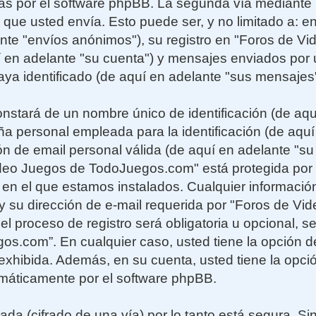
adas por el software phpBB. La segunda vía mediant
 que usted envía. Esto puede ser, y no limitado a: 
nte "envíos anónimos"), su registro en "Foros de V
en adelante "su cuenta") y mensajes enviados por
haya identificado (de aquí en adelante "sus mensajes"
stará de un nombre único de identificación (de aq
ña personal empleada para la identificación (de aquí
ón de email personal válida (de aquí en adelante "su
deo Juegos de TodoJuegos.com" está protegida por l
s en el que estamos instalados. Cualquier informaci
y su dirección de e-mail requerida por "Foros de Vi
 proceso de registro será obligatoria u opcional, seg
s.com”. En cualquier caso, usted tiene la opción d
xhibida. Además, en su cuenta, usted tiene la opció
máticamente por el software phpBB.
ada (cifrado de una vía) por lo tanto está segura. 