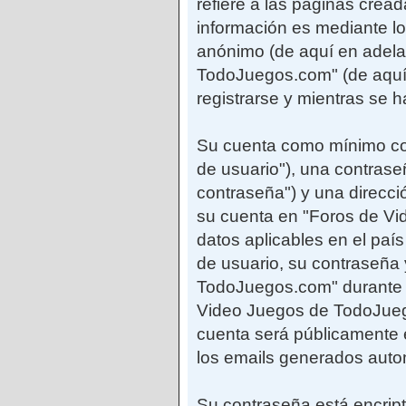
refiere a las páginas cre
información es mediante lo
anónimo (de aquí en adela
TodoJuegos.com" (de aquí 
registrarse y mientras se 
Su cuenta como mínimo con
de usuario"), una contrase
contraseña") y una direcci
su cuenta en "Foros de Vi
datos aplicables en el paí
de usuario, su contraseña 
TodoJuegos.com" durante el
Video Juegos de TodoJuego
cuenta será públicamente e
los emails generados auto
Su contraseña está encript