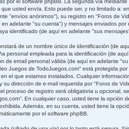
adas por el software phpBB. La segunda vía mediant
 que usted envía. Esto puede ser, y no limitado a: 
nte "envíos anónimos"), su registro en "Foros de V
en adelante "su cuenta") y mensajes enviados por
haya identificado (de aquí en adelante "sus mensajes"
stará de un nombre único de identificación (de aq
ña personal empleada para la identificación (de aquí
ón de email personal válida (de aquí en adelante "su
deo Juegos de TodoJuegos.com" está protegida por l
s en el que estamos instalados. Cualquier informaci
y su dirección de e-mail requerida por "Foros de Vi
 proceso de registro será obligatoria u opcional, seg
s.com”. En cualquier caso, usted tiene la opción d
xhibida. Además, en su cuenta, usted tiene la opció
máticamente por el software phpBB.
ada (cifrado de una vía) por lo tanto está segura. 