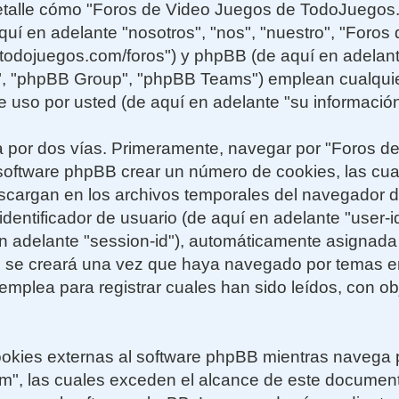
 detalle cómo "Foros de Video Juegos de TodoJuegos
uí en adelante "nosotros", "nos", "nuestro", "Foros
todojuegos.com/foros") y phpBB (de aquí en adelante 
 "phpBB Group", "phpBB Teams") emplean cualquier
e uso por usted (de aquí en adelante "su información
a por dos vías. Primeramente, navegar por "Foros d
software phpBB crear un número de cookies, las cu
escargan en los archivos temporales del navegador 
dentificador de usuario (de aquí en adelante "user-id
 adelante "session-id"), automáticamente asignada 
e se creará una vez que haya navegado por temas e
plea para registrar cuales han sido leídos, con obj
kies externas al software phpBB mientras navega 
", las cuales exceden el alcance de este documen