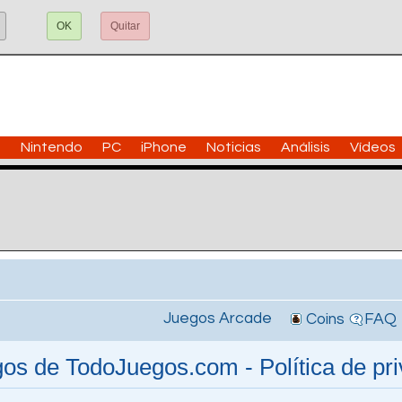
OK
Quitar
n
Nintendo
PC
iPhone
Noticias
Análisis
Vídeos
Juegos Arcade
Coins
FAQ
os de TodoJuegos.com - Política de pr