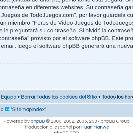
ntraseña en diferentes websites. Su contraseña gar
o Juegos de TodoJuegos.com", por favor guárdela c
ngún miembro "Foros de Video Juegos de TodoJuego
te le preguntará su contraseña. Si olvidó la contras
 contraseña" provisto por el software phpBB. Este pro
 email, luego el software phpBB generará una nuev
 Equipo
•
Borrar todas las cookies del Sitio
• Todos los hor
io
"SitemapIndex"
Powered by
phpBB
© 2000, 2002, 2005, 2007 phpBB Group
Traducción al español por
Huan Manwë
phpBB SEO