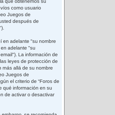
e la que obtenemos su
envíos como usuario
ideo Juegos de
 usted después de
).
uí en adelante "su nombre
 en adelante "su
 email"). La información de
as leyes de protección de
ón más allá de su nombre
deo Juegos de
ún el criterio de “Foros de
e qué información en su
n de activar o desactivar
Sin embargo, se recomienda