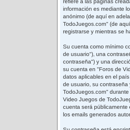
refiere a las páginas cre
información es mediante lo
anónimo (de aquí en adela
TodoJuegos.com" (de aquí 
registrarse y mientras se 
Su cuenta como mínimo con
de usuario"), una contrase
contraseña") y una direcci
su cuenta en "Foros de Vi
datos aplicables en el paí
de usuario, su contraseña 
TodoJuegos.com" durante el
Video Juegos de TodoJuego
cuenta será públicamente e
los emails generados auto
Su contraseña está encript