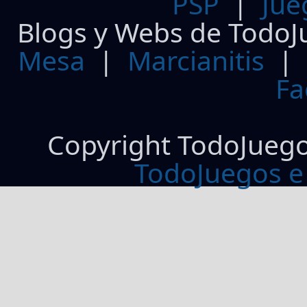
PSP
|
Jue
Blogs y Webs de TodoJ
Mesa
|
Marcianitis
|
Fa
Copyright TodoJueg
TodoJuegos e