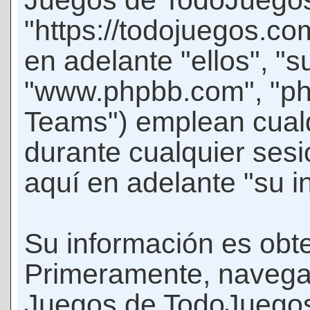
Juegos de TodoJuego
"https://todojuegos.co
en adelante "ellos", "
"www.phpbb.com", "p
Teams") emplean cualq
durante cualquier sesi
aquí en adelante "su i
Su información es obte
Primeramente, navegar
Juegos de TodoJuegos