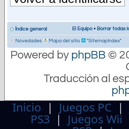
El Equipo
•
Borrar todas l
Índice general
Novedades
Mapa del sitio
"SitemapIndex"
Powered by
phpBB
© 20
Traducción al es
ph
Inicio
|
Juegos PC
PS3
|
Juegos Wii