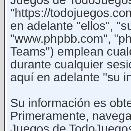
Juegos de TodoJuego
"https://todojuegos.co
en adelante "ellos", "
"www.phpbb.com", "p
Teams") emplean cualq
durante cualquier sesi
aquí en adelante "su i
Su información es obte
Primeramente, navegar
Juegos de TodoJuegos