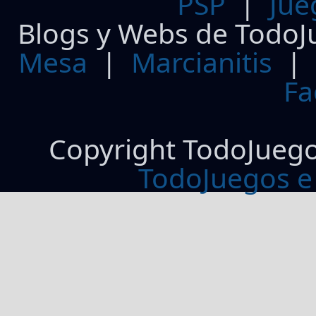
PSP
|
Jue
Blogs y Webs de TodoJ
Mesa
|
Marcianitis
|
Fa
Copyright TodoJueg
TodoJuegos e