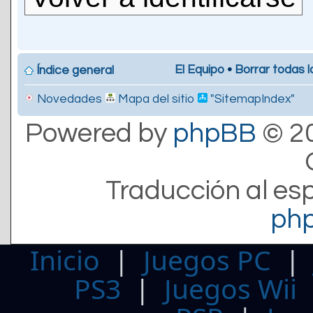
El Equipo
•
Borrar todas l
Índice general
Novedades
Mapa del sitio
"SitemapIndex"
Powered by
phpBB
© 20
Traducción al es
ph
Inicio
|
Juegos PC
PS3
|
Juegos Wii