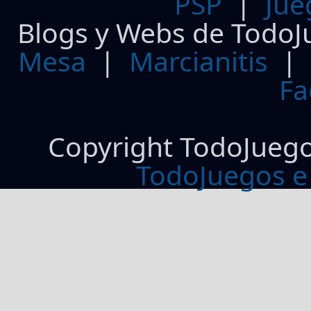
PSP
|
Jue
Blogs y Webs de TodoJ
Mesa
|
Marcianitis
|
Fa
Copyright TodoJueg
TodoJuegos e