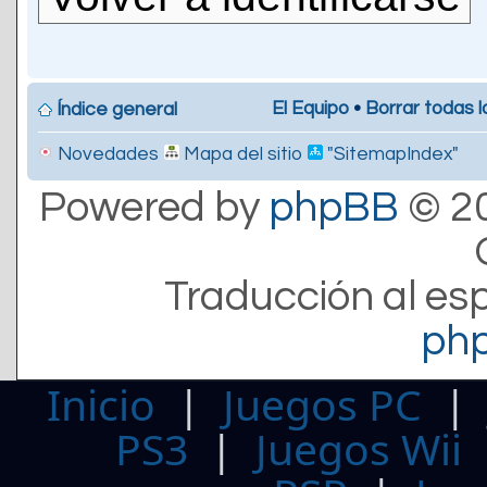
El Equipo
•
Borrar todas l
Índice general
Novedades
Mapa del sitio
"SitemapIndex"
Powered by
phpBB
© 20
Traducción al es
ph
Inicio
|
Juegos PC
PS3
|
Juegos Wii