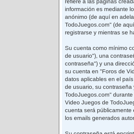
refiere a las páginas cre
información es mediante lo
anónimo (de aquí en adela
TodoJuegos.com" (de aquí 
registrarse y mientras se 
Su cuenta como mínimo con
de usuario"), una contrase
contraseña") y una direcci
su cuenta en "Foros de Vi
datos aplicables en el paí
de usuario, su contraseña 
TodoJuegos.com" durante el
Video Juegos de TodoJuego
cuenta será públicamente e
los emails generados auto
Su contraseña está encript