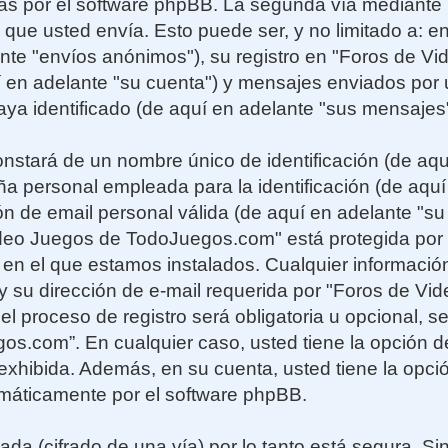
adas por el software phpBB. La segunda vía mediant
 que usted envía. Esto puede ser, y no limitado a: 
nte "envíos anónimos"), su registro en "Foros de V
en adelante "su cuenta") y mensajes enviados por
haya identificado (de aquí en adelante "sus mensajes"
stará de un nombre único de identificación (de aq
ña personal empleada para la identificación (de aquí
ón de email personal válida (de aquí en adelante "su
deo Juegos de TodoJuegos.com" está protegida por l
s en el que estamos instalados. Cualquier informaci
y su dirección de e-mail requerida por "Foros de Vi
 proceso de registro será obligatoria u opcional, seg
s.com”. En cualquier caso, usted tiene la opción d
xhibida. Además, en su cuenta, usted tiene la opció
máticamente por el software phpBB.
ada (cifrado de una vía) por lo tanto está segura. 