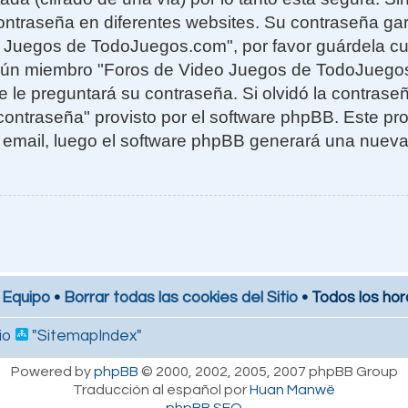
ntraseña en diferentes websites. Su contraseña gar
o Juegos de TodoJuegos.com", por favor guárdela c
ngún miembro "Foros de Video Juegos de TodoJuego
te le preguntará su contraseña. Si olvidó la contras
 contraseña" provisto por el software phpBB. Este pro
 email, luego el software phpBB generará una nuev
 Equipo
•
Borrar todas las cookies del Sitio
• Todos los hor
io
"SitemapIndex"
Powered by
phpBB
© 2000, 2002, 2005, 2007 phpBB Group
Traducción al español por
Huan Manwë
phpBB SEO