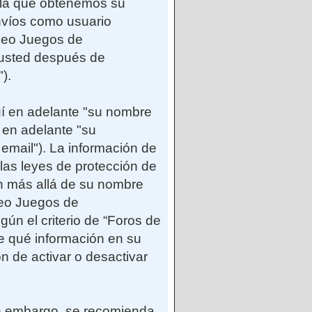
e la que obtenemos su
envíos como usuario
ideo Juegos de
 usted después de
).
uí en adelante "su nombre
 en adelante "su
 email"). La información de
as leyes de protección de
ón más allá de su nombre
deo Juegos de
ún el criterio de “Foros de
e qué información en su
n de activar o desactivar
Sin embargo, se recomienda