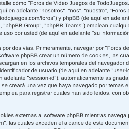
 detalle cómo "Foros de Video Juegos de TodoJuegos
uí en adelante "nosotros", "nos", "nuestro", "Foros
todojuegos.com/foros") y phpBB (de aquí en adelante 
 "phpBB Group", "phpBB Teams") emplean cualquier
e uso por usted (de aquí en adelante "su información
a por dos vías. Primeramente, navegar por "Foros d
software phpBB crear un número de cookies, las cu
escargan en los archivos temporales del navegador 
dentificador de usuario (de aquí en adelante "user-id
 adelante "session-id"), automáticamente asignada 
e se creará una vez que haya navegado por temas e
plea para registrar cuales han sido leídos, con obj
kies externas al software phpBB mientras navega 
", las cuales exceden el alcance de este documen