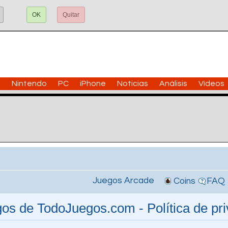
OK
Quitar
n
Nintendo
PC
iPhone
Noticias
Análisis
Vídeos
Juegos Arcade
Coins
FAQ
os de TodoJuegos.com - Política de pr